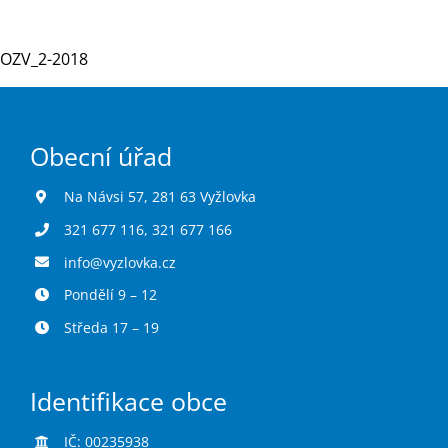
OZV_2-2018
Turistika
Koupaliště
Obecní úřad
Hlášení závad
Na Návsi 57, 281 63 Vyžlovka
321 677 116
,
321 677 166
Kontakty
info@vyzlovka.cz
Pondělí 9 – 12
Středa 17 – 19
Identifikace obce
IČ: 00235938