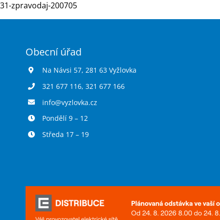
31-zpravodaj-200705
Obecní úřad
Na Návsi 57, 281 63 Vyžlovka
321 677 116
,
321 677 166
info@vyzlovka.cz
Pondělí 9 – 12
Středa 17 – 19