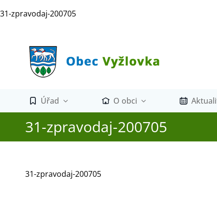
Přeskočit
31-zpravodaj-200705
na
obsah
Úřad
O obci
Aktuali
31-zpravodaj-200705
31-zpravodaj-200705