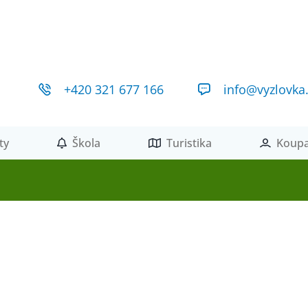
+420 321 677 166
info@vyzlovka
ty
Škola
Turistika
Koupa