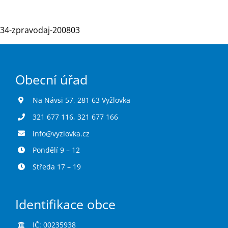
34-zpravodaj-200803
Turistika
Koupaliště
Obecní úřad
Hlášení závad
Na Návsi 57, 281 63 Vyžlovka
321 677 116
,
321 677 166
Kontakty
info@vyzlovka.cz
Pondělí 9 – 12
Středa 17 – 19
Identifikace obce
IČ: 00235938