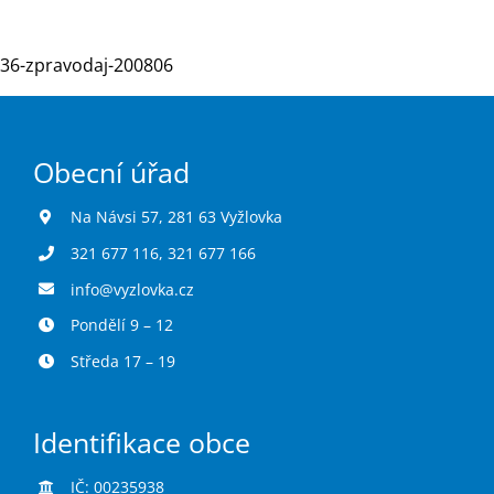
36-zpravodaj-200806
Turistika
Koupaliště
Obecní úřad
Hlášení závad
Na Návsi 57, 281 63 Vyžlovka
321 677 116
,
321 677 166
Kontakty
info@vyzlovka.cz
Pondělí 9 – 12
Středa 17 – 19
Identifikace obce
IČ: 00235938