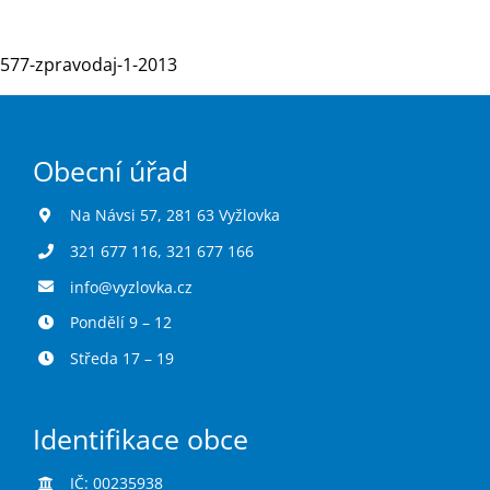
577-zpravodaj-1-2013
Turistika
Koupaliště
Obecní úřad
Hlášení závad
Na Návsi 57, 281 63 Vyžlovka
321 677 116
,
321 677 166
Kontakty
info@vyzlovka.cz
Pondělí 9 – 12
Středa 17 – 19
Identifikace obce
IČ: 00235938