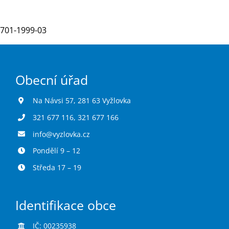
701-1999-03
Turistika
Koupaliště
Obecní úřad
Hlášení závad
Na Návsi 57, 281 63 Vyžlovka
321 677 116
,
321 677 166
Kontakty
info@vyzlovka.cz
Pondělí 9 – 12
Středa 17 – 19
Identifikace obce
IČ: 00235938