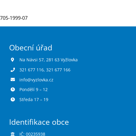
705-1999-07
Turistika
Koupaliště
Obecní úřad
Hlášení závad
Na Návsi 57, 281 63 Vyžlovka
321 677 116
,
321 677 166
Kontakty
info@vyzlovka.cz
Pondělí 9 – 12
Středa 17 – 19
Identifikace obce
IČ: 00235938