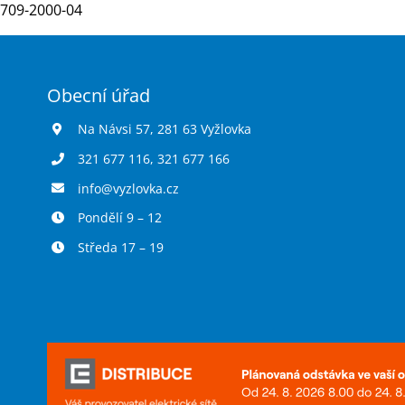
709-2000-04
Obecní úřad
Na Návsi 57, 281 63 Vyžlovka
321 677 116
,
321 677 166
info@vyzlovka.cz
Pondělí 9 – 12
Středa 17 – 19