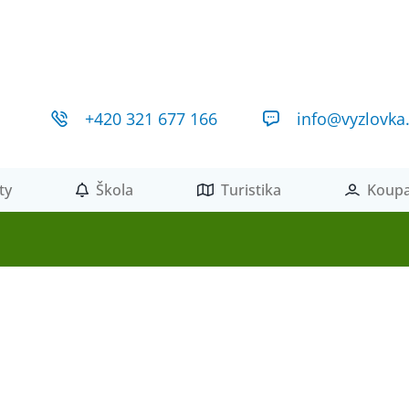
+420 321 677 166
info@vyzlovka
ty
Škola
Turistika
Koupa