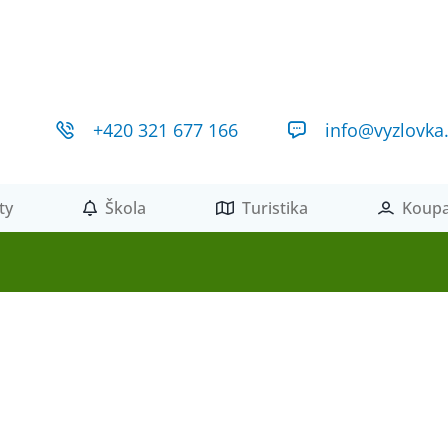
+420 321 677 166
info@vyzlovka
ty
Škola
Turistika
Koupa