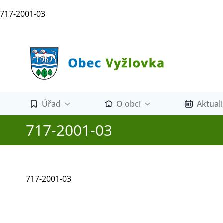
Přeskočit
717-2001-03
na
obsah
Úřad
O obci
Aktuali
717-2001-03
717-2001-03