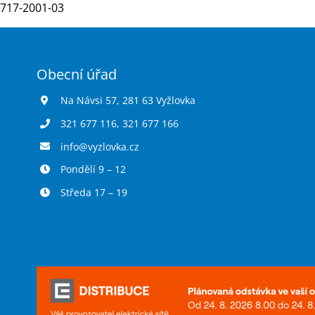
717-2001-03
Obecní úřad
Na Návsi 57, 281 63 Vyžlovka
321 677 116
,
321 677 166
info@vyzlovka.cz
Pondělí 9 – 12
Středa 17 – 19