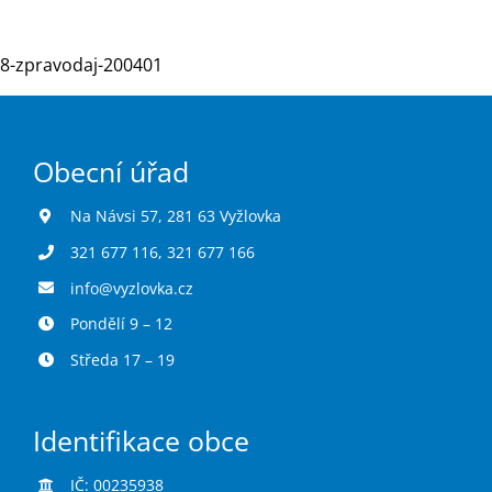
8-zpravodaj-200401
Turistika
Koupaliště
Obecní úřad
Hlášení závad
Na Návsi 57, 281 63 Vyžlovka
321 677 116
,
321 677 166
Kontakty
info@vyzlovka.cz
Pondělí 9 – 12
Středa 17 – 19
Identifikace obce
IČ: 00235938