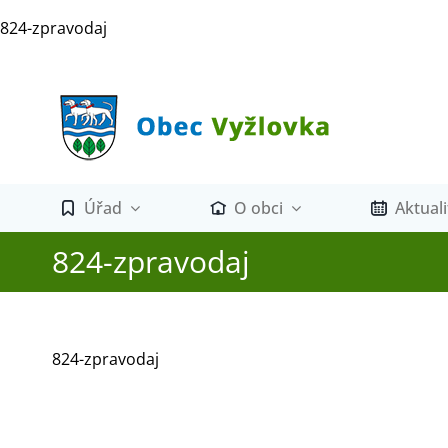
Přeskočit
824-zpravodaj
na
obsah
Úřad
O obci
Aktuali
824-zpravodaj
824-zpravodaj