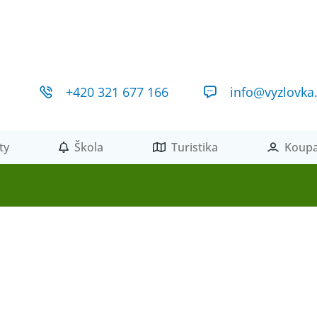
+420 321 677 166
info@vyzlovka
ty
Škola
Turistika
Koupa