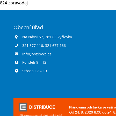
824-zpravodaj
Obecní úřad
Na Návsi 57, 281 63 Vyžlovka
321 677 116
,
321 677 166
info@vyzlovka.cz
Pondělí 9 – 12
Středa 17 – 19