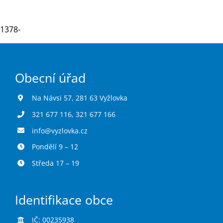
1378-
Turistika
Koupaliště
Obecní úřad
Hlášení závad
Na Návsi 57, 281 63 Vyžlovka
321 677 116
,
321 677 166
Kontakty
info@vyzlovka.cz
Pondělí 9 – 12
Středa 17 – 19
Identifikace obce
IČ: 00235938