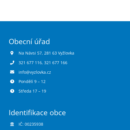
Turistika
Koupaliště
Hlášení závad
Obecní úřad
Na Návsi 57, 281 63 Vyžlovka
Kontakty
321 677 116
,
321 677 166
info@vyzlovka.cz
Pondělí 9 – 12
Středa 17 – 19
Identifikace obce
IČ: 00235938