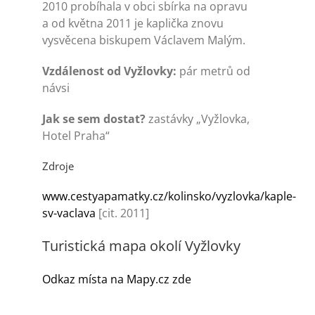
Turistika
2010 probíhala v obci sbírka na opravu
a od května 2011 je kaplička znovu
vysvěcena biskupem Václavem Malým.
Koupaliště
Vzdálenost od Vyžlovky:
pár metrů od
návsi
Hlášení závad
Jak se sem dostat?
zastávky „Vyžlovka,
Hotel Praha“
Kontakty
Zdroje
www.cestyapamatky.cz/kolinsko/vyzlovka/kaple-
sv-vaclava
[cit. 2011]
Turistická mapa okolí Vyžlovky
Odkaz místa na Mapy.cz zde