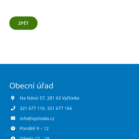
ZPĚT
Obecní úřad
Na Návsi 57, 281 63 Vyžlovka
321 677 116
,
321 677 166
info@vyzlovka.cz
Pondělí 9 – 12
Středa 17 – 19