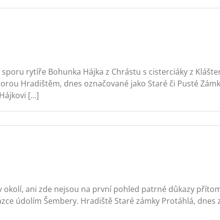
sporu rytíře Bohunka Hájka z Chrástu s cisterciáky z Kláštern
orou Hradištěm, dnes označované jako Staré či Pusté Zámky
ájkovi [...]
okolí, ani zde nejsou na první pohled patrné důkazy přítomn
házce údolím Šembery. Hradiště Staré zámky Protáhlá, dnes 