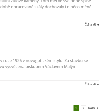
kvalitní žulové kameny. Lom měl ve své době spíše
podobě opracované skály dochovaly i o něco méně
Čtěte dále
 v roce 1926 v novogotickém stylu. Za stavbu se
 znovu vysvěcena biskupem Václavem Malým.
Čtěte dále
Další
1
2