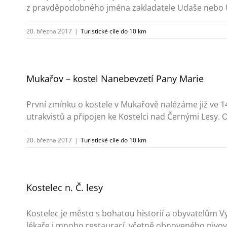
z pravděpodobného jména zakladatele Udaše nebo Uda
20. března 2017
|
Turistické cíle do 10 km
Mukařov – kostel Nanebevzetí Pany Marie
První zmínku o kostele v Mukařově nalézáme již ve 14.
utrakvistů a připojen ke Kostelci nad Černými Lesy. O
20. března 2017
|
Turistické cíle do 10 km
Kostelec n. Č. lesy
Kostelec je město s bohatou historií a obyvatelům Vy
lékaře i mnoho restaurací, včetně obnoveného pivova