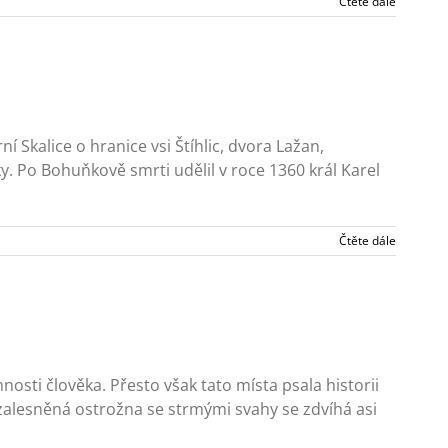
Čtěte dále
í Skalice o hranice vsi Štíhlic, dvora Lažan,
. Po Bohuňkově smrti udělil v roce 1360 král Karel
Čtěte dále
osti člověka. Přesto však tato místa psala historii
zalesněná ostrožna se strmými svahy se zdvíhá asi