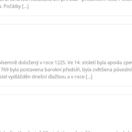
 Počátky [...]
ísemně doložený v roce 1225. Ve 14. století byla apsida zpe
ce 1769 byla postavena barokní předsíň, byla zvětšena původ
tel vydlážděn dnešní dlažbou a v roce [...]