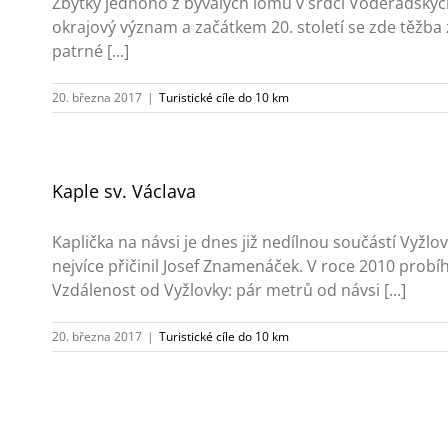
Zbytky jednoho z bývalých lomů v srdci Voděradských 
okrajový význam a začátkem 20. století se zde těžb
patrné [...]
20. března 2017
|
Turistické cíle do 10 km
Kaple sv. Václava
Kaplička na návsi je dnes již nedílnou součástí Vyžl
nejvíce přičinil Josef Znamenáček. V roce 2010 prob
Vzdálenost od Vyžlovky: pár metrů od návsi [...]
20. března 2017
|
Turistické cíle do 10 km