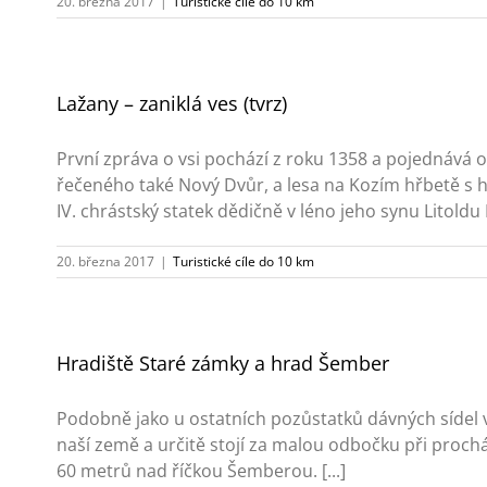
20. března 2017
|
Turistické cíle do 10 km
Lažany – zaniklá ves (tvrz)
První zpráva o vsi pochází z roku 1358 a pojednává o 
řečeného také Nový Dvůr, a lesa na Kozím hřbetě s h
IV. chrástský statek dědičně v léno jeho synu Litoldu H
20. března 2017
|
Turistické cíle do 10 km
Hradiště Staré zámky a hrad Šember
Podobně jako u ostatních pozůstatků dávných sídel v 
naší země a určitě stojí za malou odbočku při proc
60 metrů nad říčkou Šemberou. [...]