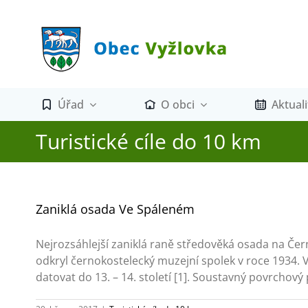
Přeskočit
na
obsah
Úřad
O obci
Aktuali
Turistické cíle do 10 km
Zaniklá osada Ve Spáleném
Nejrozsáhlejší zaniklá raně středověká osada na Čern
odkryl černokostelecký muzejní spolek v roce 1934. 
datovat do 13. – 14. století [1]. Soustavný povrchový 