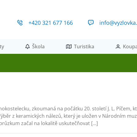
+420 321 677 166
info@vyzlovka
ty
Škola
Turistika
Koupa
okostelecku, zkoumaná na počátku 20. století J. L. Píčem, kt
Výběr z keramických nálezů, který je uložen v Národním muze
průzkum začal na lokalitě uskutečňovat [...]