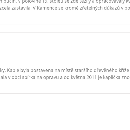
bučin. V polovině 19. století se zde težily a opracovávaly 
a zcela zastavila. V Kamence se kromě zřetelných důkazů v 
ovky. Kaple byla postavena na místě staršího dřevěného kříže
íhala v obci sbírka na opravu a od května 2011 je kaplička