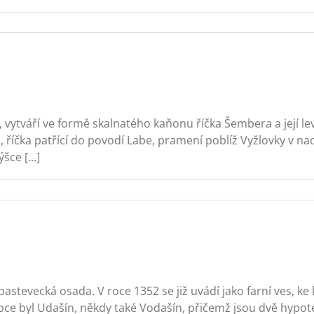
 vytváří ve formě skalnatého kaňonu říčka Šembera a její lev
čka patřící do povodí Labe, pramení poblíž Vyžlovky v nadm
ce [...]
astevecká osada. V roce 1352 se již uvádí jako farní ves, ke
bce byl Udašín, někdy také Vodašín, přičemž jsou dvě hypoté