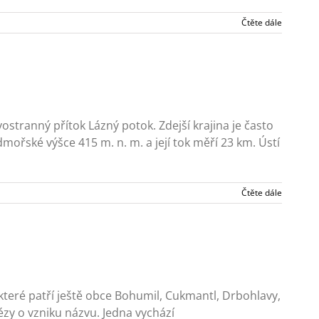
Čtěte dále
ostranný přítok Lázný potok. Zdejší krajina je často
ořské výšce 415 m. n. m. a její tok měří 23 km. Ústí
Čtěte dále
 které patří ještě obce Bohumil, Cukmantl, Drbohlavy,
zy o vzniku názvu. Jedna vychází