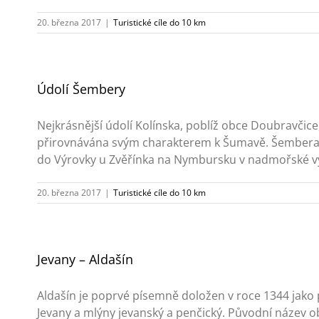
20. března 2017
|
Turistické cíle do 10 km
Údolí Šembery
Nejkrásnější údolí Kolínska, poblíž obce Doubravčice,
přirovnávána svým charakterem k Šumavě. Šembera, ří
do Výrovky u Zvěřínka na Nymbursku v nadmořské výš
20. března 2017
|
Turistické cíle do 10 km
Jevany – Aldašín
Aldašín je poprvé písemně doložen v roce 1344 jako p
Jevany a mlýny jevanský a penčický. Původní název o