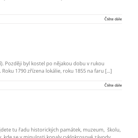
Čtěte dále
ní). Později byl kostel po nějakou dobu v rukou
Roku 1790 zřízena lokálie, roku 1855 na faru [...]
Čtěte dále
 Najdete tu řadu historických památek, muzeum, školu,
, kde se v minulosti konaly cyklokrosové závody