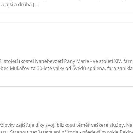
jsi a druhá [...]
 století (kostel Nanebevzetí Pany Marie - ve století XIV. far
bec Mukařov za 30-leté války od Švédů spálena, fara zanikla. 
žlovky zajišťuje díky svojí blízkosti téměř veškeré služby.
ru. Stranou nezůstává ani příroda - především rokle Peklov