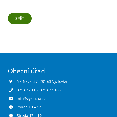
ZPĚT
Obecní úřad
Na Návsi 57, 281 63 Vyžlovka
321 677 116
,
321 677 166
info@vyzlovka.cz
Pondělí 9 – 12
Středa 17 – 19