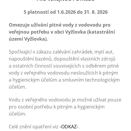
Turistika
S platností od 1.6.2026 do 31. 8. 2026
Koupaliště
Omezuje užívání pitné vody z vodovodu pro
veřejnou potřebu v obci Vyžlovka (katastrální
území Vyžlovka).
Hlášení závad
Spočívající v zákazu zalévání zahrádek, mytí aut,
napouštění bazénů, dopouštění vlastních zdrojů
Kontakty
a ostatních činností souvisejících s odběrem pitné
vody z veřejného vodovodu nesloužících k pitným
a hygienickým účelům a smluvním technologickým
účelům.
Vodu z veřejného vodovodu je možné užívat pouze
pro osobní potřebu k pitným a hygienickým
účelům.
Celé znění opatření viz
-ODKAZ-
.