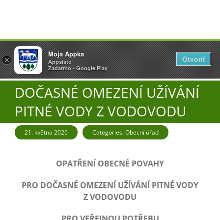
Přeskočit
Vyžlovka
Moja Appka
na
Otvoriť
Otevřít
×
×
AppSisto
Appsisto
obsah
Togg
- In Google Play
Zadarmo - Google Play
Navi
DOČASNÉ OMEZENÍ UŽÍVÁNÍ
Úřad
PITNÉ VODY Z VODOVODU
O obci
21. května 2026
Categories:
Obecní úřad
Aktuality
OPATŘENÍ OBECNÉ POVAHY
PRO DOČASNÉ OMEZENÍ UŽÍVÁNÍ PITNÉ VODY
Škola
Z VODOVODU
PRO VEŘEJNOU POTŘEBU