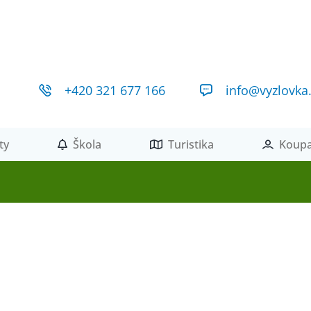
+420 321 677 166
info@vyzlovka
ty
Škola
Turistika
Koupa