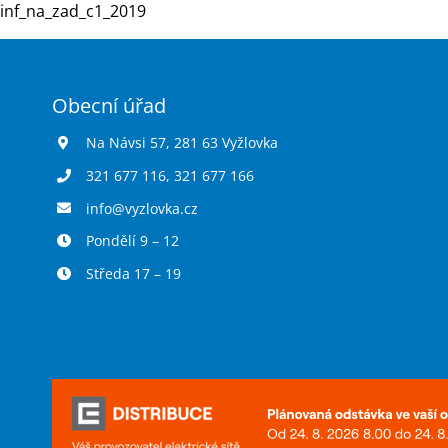
inf_na_zad_c1_2019
Obecní úřad
Na Návsi 57, 281 63 Vyžlovka
321 677 116
,
321 677 166
info@vyzlovka.cz
Pondělí 9 – 12
Středa 17 – 19