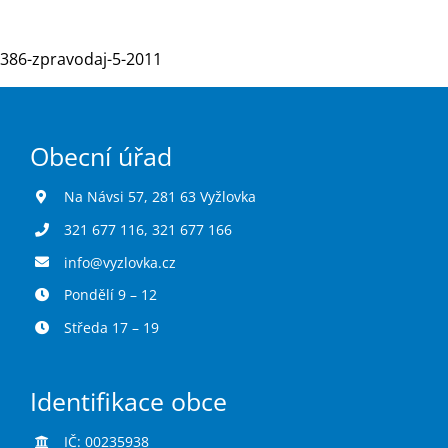
386-zpravodaj-5-2011
Turistika
Koupaliště
Obecní úřad
Hlášení závad
Na Návsi 57, 281 63 Vyžlovka
321 677 116
,
321 677 166
Kontakty
info@vyzlovka.cz
Pondělí 9 – 12
Středa 17 – 19
Identifikace obce
IČ: 00235938