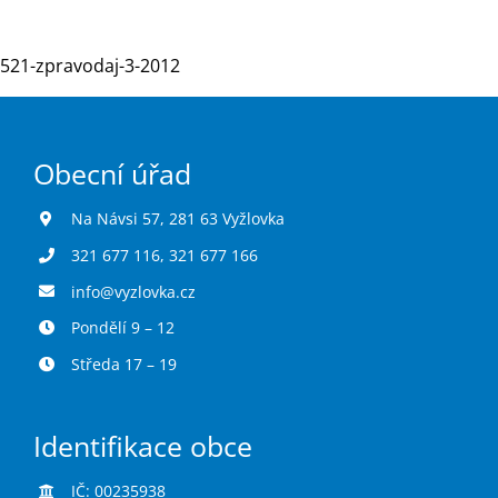
521-zpravodaj-3-2012
Turistika
Koupaliště
Obecní úřad
Hlášení závad
Na Návsi 57, 281 63 Vyžlovka
321 677 116
,
321 677 166
Kontakty
info@vyzlovka.cz
Pondělí 9 – 12
Středa 17 – 19
Identifikace obce
IČ: 00235938